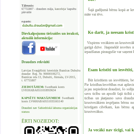
Tālrunis:
67755807 - draudzes māja,
kanceleja/
kapsētu
Šajā gadījumā bērnu kopā ar krus
pārvalde
māte vai tēvs.
e-pasts:
Ko darīt, ja neesam kristī
Dievkalpojumu tiešraides un ieraksti,
aktuālā informācija:
Vispirms vecākiem un krustvecākiem
garīgā dzīve. Jāapmeklē iesvētes
iepazīšanas pieaugušie var saņemt k
Draudzes rekvizīti
Esam kristīti un iesvētīti
Latvijas Evaņģēliski luteriskās Baznīcas
Dubultu
draudze Reģ. Nr. 90000106272,
Baznīcas iela 13, Dubulti, Jūrmala, LV-2015,
Būt kristītiem un iesvētītiem, bet
t. 67755807
Pie kristības/iesvētības esat aplieci
ZIEDOTĀJIEM:
Swedbank
konts
ja jau nepiederat draudzei, šo solīj
LV81HABA0551018959634
savu ticību un apsolīt šajā ticībā 
ticības un jāatjauno sava draudz
KAPSĒTU
MAKSĀJUMIEM
Swedbank
konts LV66HABA0551035565140
krustvecākiem iespējams bērnu nok
kristīgam cilvēkam, kas bērnu ap
Draudzei nav
Sabiedriskā labuma organizācijas
krustvecākus.
statuss
ĒRTI NOZIEDOT:
Ja vecāki nav ticīgi, vai 