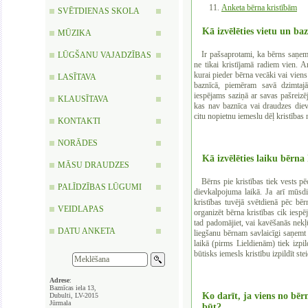
Anketa bērna kristībām
SVĒTDIENAS SKOLA
Kā izvēlēties vietu un ba
MŪZIKA
Ir pašsaprotami, ka bērns saņems 
LŪGŠANU VAJADZĪBAS
ne tikai kristījamā radiem vien. A
kurai pieder bērna vecāki vai viens
LASĪTAVA
baznīcā, piemēram savā dzimtajā
iespējams saziņā ar savas pašreizēj
KLAUSĪTAVA
kas nav baznīca vai draudzes diev
citu nopietnu iemeslu dēļ kristības
KONTAKTI
NORĀDES
Kā izvēlēties laiku bērna
MĀSU DRAUDZES
Bērns pie kristības tiek vests pēc
PALĪDZĪBAS LŪGUMI
dievkalpojuma laikā. Ja arī mūsdie
kristības tuvējā svētdienā pēc bē
VEIDLAPAS
organizēt bērna kristības cik iesp
tad padomājiet, vai kavēšanās nekļ
DATU ANKETA
liegšanu bērnam savlaicīgi saņemt 
laikā (pirms Lieldienām) tiek izpil
būtisks iemesls kristību izpildīt ste
Adrese
:
Baznīcas iela 13,
Ko darīt, ja viens no bēr
Dubulti, LV-2015
Jūrmala
būt?