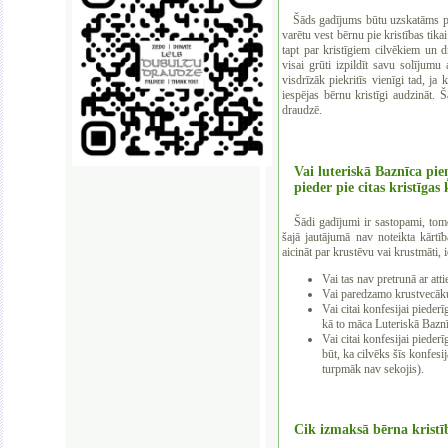
Šāds gadījums būtu uzskatāms par
varētu vest bērnu pie kristības tikai
tapt par kristīgiem cilvēkiem un 
visai grūti izpildīt savu solījum
visdrīzāk piekritīs vienīgi tad, ja
iespējas bērnu kristīgi audzināt. 
draudzē.
Vai luteriskā Baznīca pi
pieder pie citas kristīgas
Šādi gadījumi ir sastopami, tomēr 
šajā jautājumā nav noteikta kārtīb
aicināt par krustēvu vai krustmāti,
Vai tas nav pretrunā ar att
Vai paredzamo krustvecāku
Vai citai konfesijai piederī
kā to māca Luteriskā Bazn
Vai citai konfesijai pieder
būt, ka cilvēks šīs konfesij
turpmāk nav sekojis).
Cik izmaksā bērna kristī