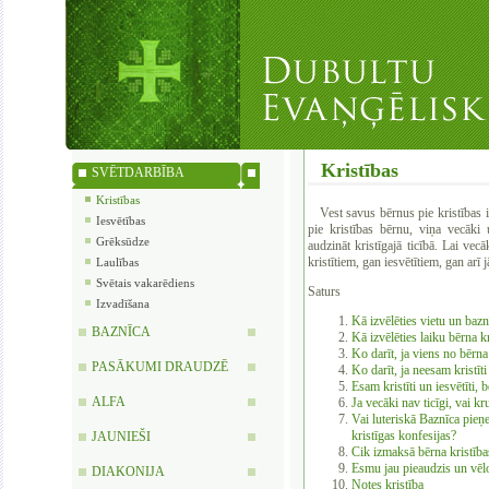
Kristības
SVĒTDARBĪBA
Kristības
Vest savus bērnus pie kristības i
Iesvētības
pie kristības bērnu, viņa vecāki
Grēksūdze
audzināt kristīgajā ticībā. Lai ve
kristītiem, gan iesvētītiem, gan arī
Laulības
Svētais vakarēdiens
Saturs
Izvadīšana
Kā izvēlēties vietu un baz
BAZNĪCA
Kā izvēlēties laiku bērna k
Ko darīt, ja viens no bērn
PASĀKUMI DRAUDZĒ
Ko darīt, ja neesam kristīti
Esam kristīti un iesvētīti, 
ALFA
Ja vecāki nav ticīgi, vai kr
Vai luteriskā Baznīca pieņ
kristīgas konfesijas?
JAUNIEŠI
Cik izmaksā bērna kristība
Esmu jau pieaudzis un vēlo
DIAKONIJA
Notes kristība