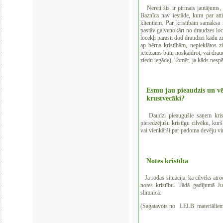
Nereti šis ir pirmais jautājums, k
Baznīca nav iestāde, kura par at
klientiem. Par kristībām samaksa
pastāv galvenokārt no draudzes loc
locekļi parasti dod draudzei kādu zi
ap bērna kristībām, nepieklātos z
ieteicams būtu noskaidrot, vai dra
ziedu iegāde). Tomēr, ja kāds nespē
Esmu jau pieaudzis un vē
krustvecāki?
Daudzi pieaugušie saņem kristīb
pieredzējušu kristīgu cilvēku, kurš
vai vienkārši par padoma devēju viņ
Notes kristība
Ja rodas situācija, ka cilvēks atrod
notes kristību. Tādā gadījumā Ju
slimnīcā.
(Sagatavots no
LELB
materiālie