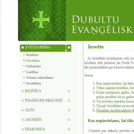
Iesvēte
SVĒTDARBĪBA
Kristības
Ar kristībām kristījamais tiek uzņ
Iesvētības
kristītais tiek pielaists pie Svētā 
Grēksūdze
tikt pieaicinātiem par krustvecākiem
Laulības
Saturs
Svētais vakarēdiens
Izvadīšana
Kas nepieciešams, lai tiktu 
Vēlos saņemt kristības, bet
BAZNĪCA
Esmu cienījamos gados, bet 
pašas prasības kā uz gado
PASĀKUMI DRAUDZĒ
Vai iesvētes mācības kursu
Vai pēc kristībām un iesvēt
ALFA
Draudzes locekļa anketa (
JAUNIEŠI
Kas nepieciešams, lai tiktu
DIAKONIJA
Uzziniet par nākošo iesvētes māc