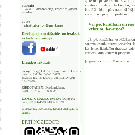
apliecināt pievienošanos Baznīcai 
un draudzes dzīvi. Ja kristību, i
Tālrunis:
67755807 - draudzes māja,
kanceleja/
kapsētu
baznīcā kādu nepārvaramu šķēršļu,
pārvalde
ieteikt risinājumu šai problēmai.
e-pasts:
Vai pēc kristībām un ies
kristījos, iesvētījos?
Dievkalpojumu tiešraides un ieraksti,
aktuālā informācija:
Jā, pēc kristībām, iesvētībām kan
saņēma kristību un/vai iesvētību. K
kas ietver līdzdalību draudzes dzīv
draudzi, kura viņiem ir pieejama.
(sagatavots no
LELB
materiāliem)
Draudzes rekvizīti
Latvijas Evaņģēliski luteriskās Baznīcas
Dubultu
draudze Reģ. Nr. 90000106272,
Baznīcas iela 13, Dubulti, Jūrmala, LV-2015,
t. 67755807
ZIEDOTĀJIEM:
Swedbank
konts
LV81HABA0551018959634
KAPSĒTU
MAKSĀJUMIEM
Swedbank
konts LV66HABA0551035565140
Draudzei nav
Sabiedriskā labuma organizācijas
statuss
ĒRTI NOZIEDOT: