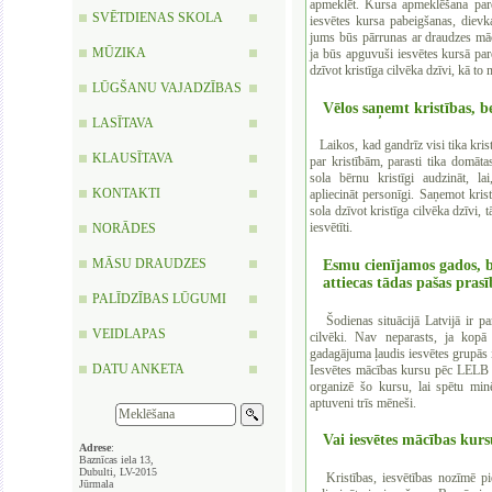
apmeklēt. Kursa apmeklēšana pare
SVĒTDIENAS SKOLA
iesvētes kursa pabeigšanas, diev
jums būs pārrunas ar draudzes mācī
MŪZIKA
ja būs apguvuši iesvētes kursā par
dzīvot kristīga cilvēka dzīvi, kā to
LŪGŠANU VAJADZĪBAS
Vēlos saņemt kristības, b
LASĪTAVA
Laikos, kad gandrīz visi tika kristī
KLAUSĪTAVA
par kristībām, parasti tika domāt
sola bērnu kristīgi audzināt, la
KONTAKTI
apliecināt personīgi. Saņemot krist
sola dzīvot kristīga cilvēka dzīvi, t
iesvētīti.
NORĀDES
MĀSU DRAUDZES
Esmu cienījamos gados, be
attiecas tādas pašas pra
PALĪDZĪBAS LŪGUMI
Šodienas situācijā Latvijā ir pa
VEIDLAPAS
cilvēki. Nav neparasts, ja kop
gadagājuma ļaudis iesvētes grupās i
DATU ANKETA
Iesvētes mācības kursu pēc LELB a
organizē šo kursu, lai spētu minē
aptuveni trīs mēneši.
Vai iesvētes mācības kur
Adrese
:
Baznīcas iela 13,
Dubulti, LV-2015
Kristības, iesvētības nozīmē pie
Jūrmala