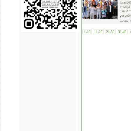
Evaņģēli
kristīgā
tikai Am
gospelko
iesūtīts:
1-10
11-20
21-30
31-40