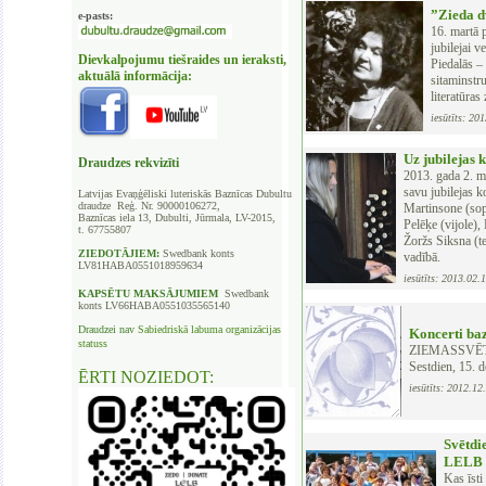
”Zieda dv
e-pasts:
16. martā 
jubilejai v
Dievkalpojumu tiešraides un ieraksti,
Piedalās –
aktuālā informācija:
sitaminstr
literatūras
iesūtīts: 20
Uz jubilejas 
Draudzes rekvizīti
2013. gada 2. ma
savu jubilejas k
Latvijas Evaņģēliski luteriskās Baznīcas
Dubultu
draudze Reģ. Nr. 90000106272,
Martinsone (sopr
Baznīcas iela 13, Dubulti, Jūrmala, LV-2015,
Pelēķe (vijole),
t. 67755807
Žoržs Siksna (t
ZIEDOTĀJIEM:
Swedbank
konts
vadībā.
LV81HABA0551018959634
iesūtīts: 2013.02.
KAPSĒTU
MAKSĀJUMIEM
Swedbank
konts LV66HABA0551035565140
Draudzei nav
Sabiedriskā labuma organizācijas
Koncerti ba
statuss
ZIEMASSVĒTK
Sestdien, 15. d
ĒRTI NOZIEDOT:
iesūtīts: 2012.12
Svētdi
LELB J
Kas īsti