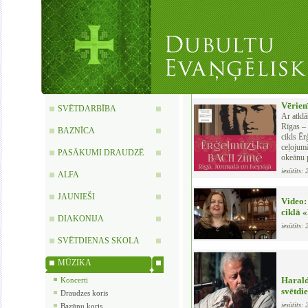
Vērien
SVĒTDARBĪBA
Ar atklā
Rīgas – 
BAZNĪCA
cikls Ē
ceļojumā
PASĀKUMI DRAUDZĒ
okeānu 
iesūtīts:
ALFA
JAUNIEŠI
Video:
ciklā
DIAKONIJA
iesūtīts:
SVĒTDIENAS SKOLA
MŪZIKA
Harald
Koncerti
svētdie
Draudzes koris
iesūtīts:
Bazūņu koris