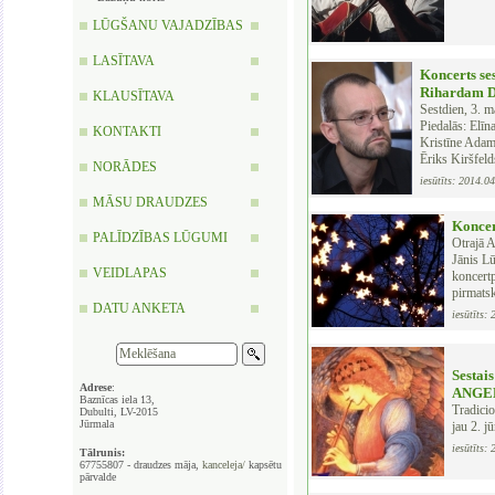
LŪGŠANU VAJADZĪBAS
LASĪTAVA
Koncerts ses
Rihardam 
KLAUSĪTAVA
Sestdien, 3. 
Piedalās: Elīn
KONTAKTI
Kristīne Adama
Ēriks Kiršfeld
NORĀDES
iesūtīts: 2014.0
MĀSU DRAUDZES
Konce
PALĪDZĪBAS LŪGUMI
Otrajā A
Jānis Lū
VEIDLAPAS
koncer
pirmats
DATU ANKETA
iesūtīts:
Sestai
Adrese
:
ANGE
Baznīcas iela 13,
Tradici
Dubulti, LV-2015
Jūrmala
jau 2. j
iesūtīts:
Tālrunis:
67755807 - draudzes māja,
kanceleja/
kapsētu
pārvalde