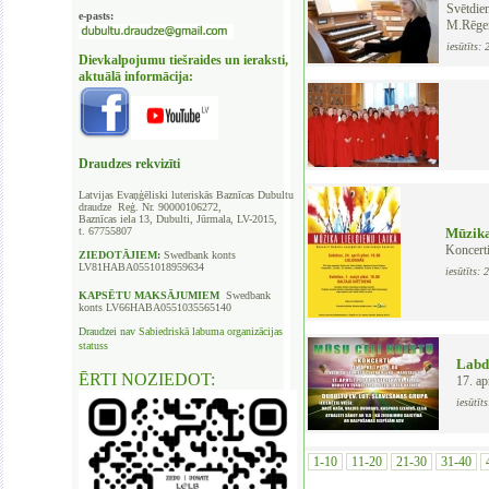
Svētdie
e-pasts:
M.Rēger
iesūtīts:
Dievkalpojumu tiešraides un ieraksti,
aktuālā informācija:
Draudzes rekvizīti
Latvijas Evaņģēliski luteriskās Baznīcas
Dubultu
draudze Reģ. Nr. 90000106272,
Baznīcas iela 13, Dubulti, Jūrmala, LV-2015,
t. 67755807
Mūzika
Koncerti
ZIEDOTĀJIEM:
Swedbank
konts
LV81HABA0551018959634
iesūtīts:
KAPSĒTU
MAKSĀJUMIEM
Swedbank
konts LV66HABA0551035565140
Draudzei nav
Sabiedriskā labuma organizācijas
statuss
Labda
ĒRTI NOZIEDOT:
17. ap
iesūtīt
1-10
11-20
21-30
31-40