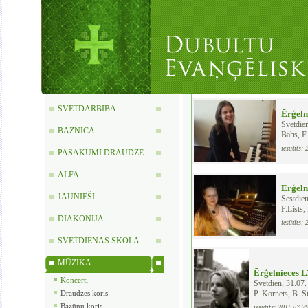
SVĒTDARBĪBA
Ērģeln
Svētdie
BAZNĪCA
Bahs, F.
iesūtīts:
PASĀKUMI DRAUDZĒ
ALFA
Ērģeln
JAUNIEŠI
Sestdien
F.Lists,
DIAKONIJA
iesūtīts:
SVĒTDIENAS SKOLA
MŪZIKA
Ērģelnieces L
Koncerti
Svētdien, 31.07.
Draudzes koris
P. Kornets, B. S
Bazūņu koris
iesūtīts: 2011.07.2