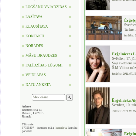
LŪGŠANU VAJADZĪBAS
LASĪTAVA
Ērģeļs
Svētdien
KLAUSĪTAVA
Tarāne, 
iesūtīts:
KONTAKTI
NORĀDES
Ērģelnieces L
MĀSU DRAUDZES
Svētdien, 17. jū
Šajā svētdienā s
PALĪDZĪBAS LŪGUMI
Š.M.Vidora mūz
iesūtīts: 2011.07.1
VEIDLAPAS
DATU ANKETA
Ērģelnieka Ai
Svētdien, 10. jū
Adrese
:
Baznīcas iela 13,
iesūtīts: 2011.07.0
Dubulti, LV-2015
Jūrmala
Tālrunis:
67755807 - draudzes māja,
kanceleja/
kapsētu
pārvalde
Ērģeln