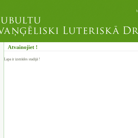
Atvainojiet !
Lapa ir izstrādes stadijā !