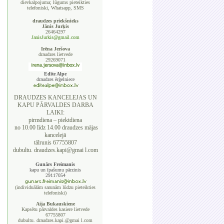
dievkalpojuma; lūgums pieteikties
telefoniski, Whatsapp, SMS
draudzes priekšnieks
Jānis Jurķis
26464297
JanisJurkis@gmail.com
Irēna Jeršova
draudzes lietvede
29269071
Edīte Alpe
draudzes ērģelniece
DRAUDZES KANCELEJAS UN
KAPU PĀRVALDES DARBA
LAIKI:
pirmdiena – piektdiena
no 10.00 līdz 14.00 draudzes mājas
kancelejā
tālrunis 67755807
dubultu. draudzes.kapi@gmai l.com
Gunārs Freimanis
kapu un īpašumu pārzinis
29117054
(individuālām sarunām lūdzu pieteikties
telefoniski)
Aija Bukauskiene
Kapsētu pārvaldes kasiere lietvede
67755807
dubultu. draudzes.kapi.@gmai l.com