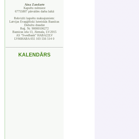
Aina Zandarte
Kapsētu mērniece
67755807 pārvaldes darba laikā
Rekvizīti kapsētu maksajumiem:
Latvijas Evaņģēliski luteriskās Baznīcas
Dubultu draudze
Reģ. Nr. 90000106272
Baznicas iela 13, Jūrmala, LV-2015
AS “Swedbank” HABA22LV
LV66HABA 055 103 556 514 0
_____________________________________
KALENDĀRS