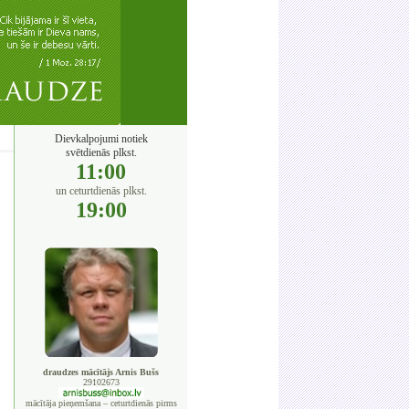
Dievkalpojumi notiek
svētdienās plkst.
11:00
un ceturtdienās plkst.
19:00
draudzes mācītājs Arnis Bušs
29102673
mācītāja pieņemšana – ceturtdienās pirms