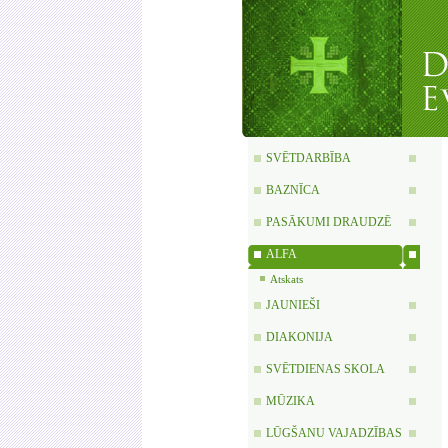
SVĒTDARBĪBA
BAZNĪCA
PASĀKUMI DRAUDZĒ
ALFA
Atskats
JAUNIEŠI
DIAKONIJA
SVĒTDIENAS SKOLA
MŪZIKA
LŪGŠANU VAJADZĪBAS