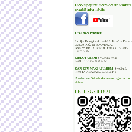
Dievkalpojumu tiešraides un ieraksti,
aktuālā informācija:
Draudzes rekvizīti
Latvijas Evaņģēliski luteriskās Baznīcas
Dubult
draudze Reģ. Nr. 90000106272,
Baznīcas iela 13, Dubulti, Jūrmala, LV-2015,
t. 67755807
ZIEDOTĀJIEM:
Swedbank
konts
LV81HABA0551018959634
KAPSĒTU
MAKSĀJUMIEM
Swedbank
konts LV66HABA0551035565140
Draudzei nav
Sabiedriskā labuma organizācijas
statuss
ĒRTI NOZIEDOT: