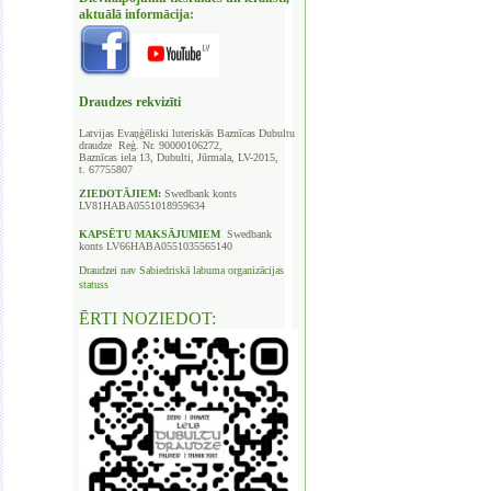
aktuālā informācija:
Draudzes rekvizīti
Latvijas Evaņģēliski luteriskās Baznīcas
Dubultu
draudze Reģ. Nr. 90000106272,
Baznīcas iela 13, Dubulti, Jūrmala, LV-2015,
t. 67755807
ZIEDOTĀJIEM:
Swedbank
konts
LV81HABA0551018959634
KAPSĒTU
MAKSĀJUMIEM
Swedbank
konts LV66HABA0551035565140
Draudzei nav
Sabiedriskā labuma organizācijas
statuss
ĒRTI NOZIEDOT: