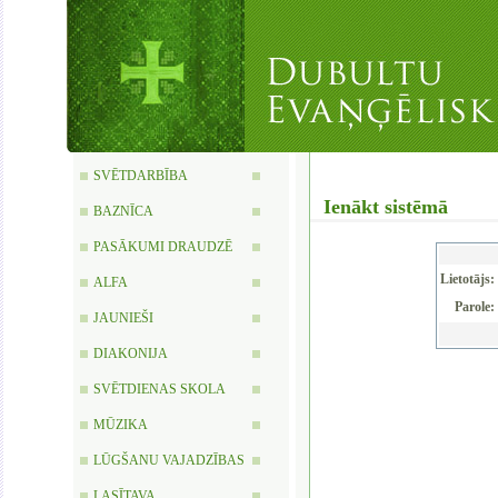
SVĒTDARBĪBA
Ienākt sistēmā
BAZNĪCA
PASĀKUMI DRAUDZĒ
Lietotājs:
ALFA
Parole:
JAUNIEŠI
DIAKONIJA
SVĒTDIENAS SKOLA
MŪZIKA
LŪGŠANU VAJADZĪBAS
LASĪTAVA