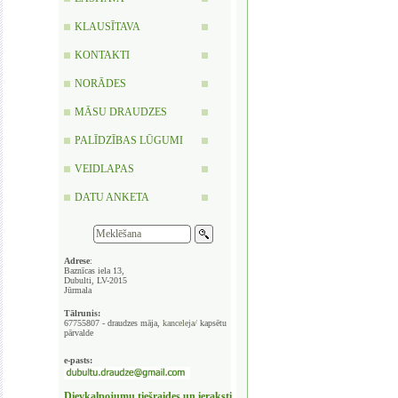
KLAUSĪTAVA
KONTAKTI
NORĀDES
MĀSU DRAUDZES
PALĪDZĪBAS LŪGUMI
VEIDLAPAS
DATU ANKETA
Adrese
:
Baznīcas iela 13,
Dubulti, LV-2015
Jūrmala
Tālrunis:
67755807 - draudzes māja,
kanceleja/
kapsētu
pārvalde
e-pasts:
Dievkalpojumu tiešraides un ieraksti,