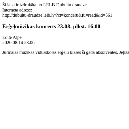
Šī lapa ir izdrukāta no LELB Dubultu draudze
Interneta adrese:
http://dubultu-draudze.lelb.lv/?ct=koncerti&fu=read&id=561
Ērģeļmūzikas koncerts 23.08. plkst. 16.00
Edīte Alpe
2020.08.14 23:06
Jūrmalas mūzikas vidusskolas ērģeļu klases šī gada absolventes, Jeļi